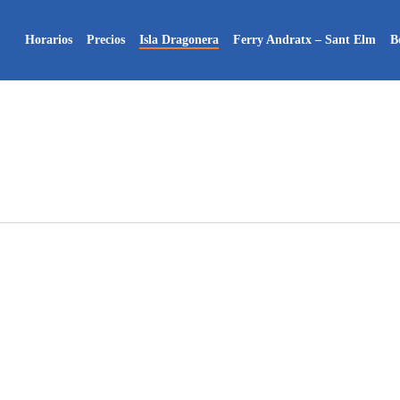
Horarios
Precios
Isla Dragonera
Ferry Andratx – Sant Elm
B
Cómo
Preparar
tu