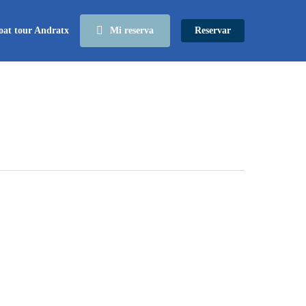
oat tour Andratx
Mi reserva
Reservar
El
llaüt
tradicional