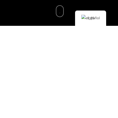
Español
Historias y
leyendas del
mar en
Dragonera y la