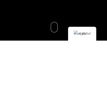
Español
Un faro con
vistas
espectaculares: