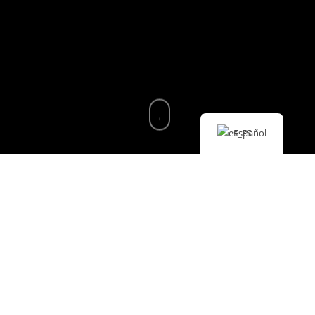
Español
Sa Dragonera, es un destino perfecto
para quienes disfrutan de la observación
de aves. Este islote, protegido como
parque natural, ofrece un entorno